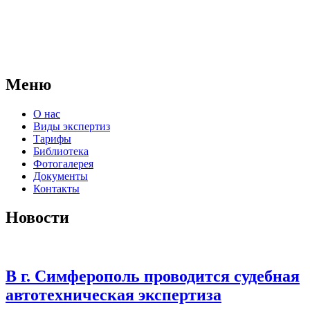
АНО "СУДЕБНО-ЭКСПЕРТНЫЙ ЦЕНТР" - судебно-
экспертное учреждение Российской Федерации, в форме
автономной некоммерческой организации, имеющее все
правовые основания для проведения судебных экспертиз и
досудебных исследований.
Меню
О нас
Виды экспертиз
Тарифы
Библиотека
Фотогалерея
Документы
Контакты
Новости
В г. Симферополь проводится судебная
автотехническая экспертиза