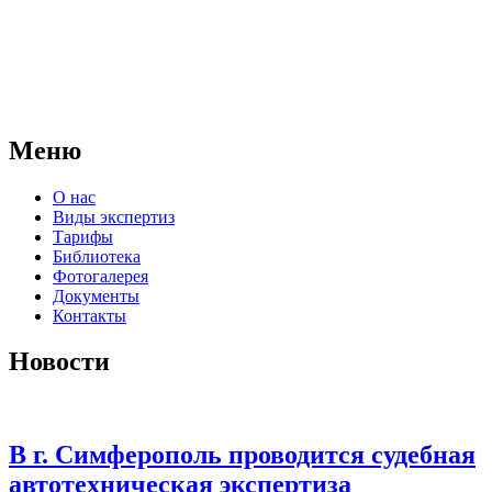
АНО "СУДЕБНО-ЭКСПЕРТНЫЙ ЦЕНТР" - судебно-
экспертное учреждение Российской Федерации, в форме
автономной некоммерческой организации, имеющее все
правовые основания для проведения судебных экспертиз и
досудебных исследований.
Меню
О нас
Виды экспертиз
Тарифы
Библиотека
Фотогалерея
Документы
Контакты
Новости
В г. Симферополь проводится судебная
автотехническая экспертиза