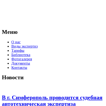
АНО "СУДЕБНО-ЭКСПЕРТНЫЙ ЦЕНТР" - судебно-
экспертное учреждение Российской Федерации, в форме
автономной некоммерческой организации, имеющее все
правовые основания для проведения судебных экспертиз и
досудебных исследований.
Меню
О нас
Виды экспертиз
Тарифы
Библиотека
Фотогалерея
Документы
Контакты
Новости
В г. Симферополь проводится судебная
автотехническая экспертиза