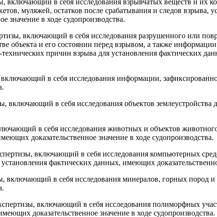
зы, включающий в себя исследования взрывчатых веществ и их 
етов, муляжей, остатков после срабатывания и следов взрыва, 
 значение в ходе судопроиз­водства.
ертизы, включающий в себя исследования разрушенного или пов
стве объекта и его состоянии перед взрывом, а также информац
о-технических причин взрыва для установления фактических дан
, включающий в себя исследования информации, зафиксированно
а.
зы, включающий в себя исследования объектов землеустройства
ключающий в себя исследования животных и объектов животного
имеющих доказательственное значение в ходе судопроизводства.
спертизы, вклю­чающий в себя исследования компьютерных средст
становления фактических данных, имеющих доказательственное
ы, включающий в себя исследования минералов, горных пород и 
а.
экспертизы, вклю­чающий в себя исследования полиморфных уча
 имеющих доказательственное значение в ходе судопроизводства.