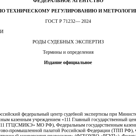
ФЕДЕРАЛЬНОЕ АГЕНТСТВО
ПО ТЕХНИЧЕСКОМУ РЕГУЛИРОВАНИЮ И МЕТРОЛОГИ
ГОСТ Р 71232— 2024
ИИ
РОДЫ СУДЕБНЫХ ЭКСПЕРТИЗ
Термины и определения
Издание официальное
ийский федеральный центр судеб­ной экспертизы при Минист
нным казенным учреждением «111 Главный государственный цен
111 ГГЦСМИКЭ» МО РФ), Федеральным государственным казенн
го­во-промышленной палатой Российской Федерации (ТПП РФ),
рственный университет правосудия» (ФГБОУВО «РГУП»), Федер