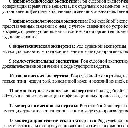
6
взрывотехническая экспертиза:
Род судебной эксперти
содержащих взрывчатые вещества, их отдельных элементов, мак
установления фактических данных, имеющих доказательственное
7
взрывотехнологическая экспертиза:
Род судебной эксп
представленных сведений о нем) с учетом сведений об устрой
к взрыву, с целью установления технических и организационн
судопроизводства.
8
видеотехническая экспертиза:
Род судебной экспертизы
имеющих доказательственное значение в ходе судопроизводств
9
землеустроительная экспертиза:
Род судебной эксперти
доказательственное значение в ходе судопроизводства.
10
зоологическая экспертиза:
Род судебной экспертизы, в
перьев птиц, чешуи рыб, выделанной кожи и изделий из них), 
11
компьютерно-техническая экспертиза:
Род судебной эк
обеспечивающих реализацию информационных процессов, для у
12
минералогическая экспертиза:
Род судебной экспертиз
имеющих доказательственное значение в ходе судопроиз­водств
13
молекулярно-генетическая экспертиза:
Род судебной 
генетического анализа для установления факти­ческих данных,