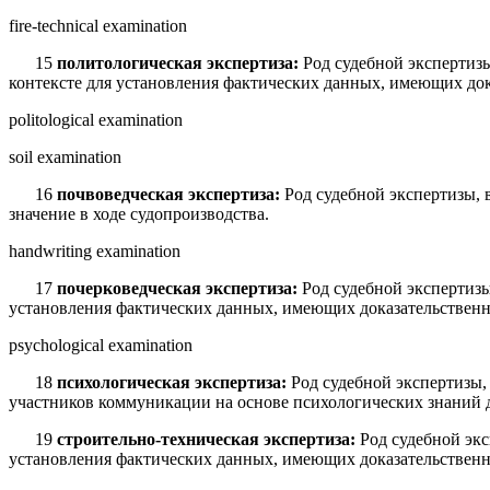
fire-technical examination
15
политологическая экспертиза:
Род судебной экспертиз
контексте для установления фактических данных, имеющих дока
politological examination
soil examination
16
почвоведческая экспертиза:
Род судебной экспертизы,
значение в ходе судопроизводства.
handwriting examination
17
почерковедческая экспертиза:
Род судебной экспертиз
установления фактических данных, имеющих доказательственно
psychological examination
18
психологическая экспертиза:
Род судебной экспертизы,
участников коммуникации на основе психологи­ческих знаний д
19
строительно-техническая экспертиза:
Род судебной эк
установления фактических данных, имею­щих доказательственно