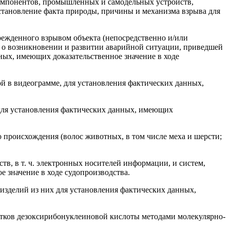
компонентов, промышленных и самодельных устройств,
установление факта природы, причины и механизма взрыва для
режденного взрывом объекта (непосредственно и/или
ии о возникновении и развитии аварийной ситуации, приведшей
ных, имеющих доказательственное значение в ходе
й в видеограмме, для установления фактических данных,
 для установления фактических данных, имеющих
 происхождения (волос животных, в том числе меха и шерсти;
в, в т. ч. электронных носи­телей информации, и систем,
 значение в ходе судопроизводства.
изделий из них для установления фактических данных,
стков дезоксирибонуклеиновой кислоты методами молекулярно-