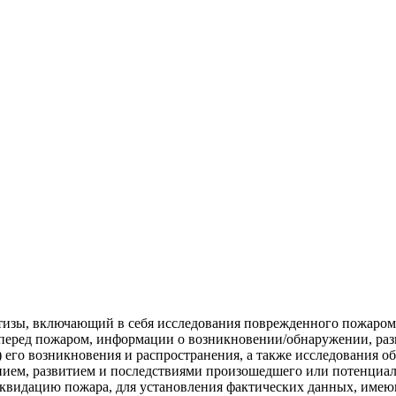
тизы, включаю­щий в себя исследования поврежденного пожаром 
и перед пожаром, информации о возникновении/обнаружении, разв
 его возникновения и распространения, а так­же исследования 
нием, развитием и последствиями произошедшего или потенциал
квидацию пожара, для установления фактических данных, имеющ