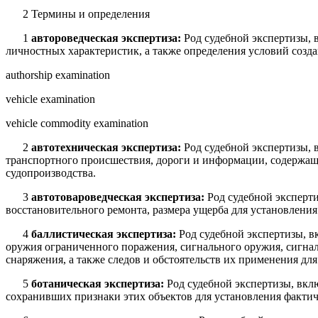
2 Термины и определения
1
автороведческая экспертиза:
Род судебной экспертизы,
личностных характеристик, а также определения условий созда
authorship exam­ination
vehicle examination
vehicle commodity examination
2
автотехническая экспертиза:
Род судебной экспертизы, 
транспортного происшествия, дороги и информации, со­держаще
судопроизводства.
3
автотовароведческая экспертиза:
Род судебной эксперти
восстановительного ремонта, размера ущерба для установления
4
баллистическая экспертиза:
Род судебной экспертизы, вк
оружия ограниченного поражения, сигнального оружия, сигнал
снаряжения, а также следов и обстоятельств их применения дл
5
ботаническая экспертиза:
Род судебной экспертизы, вкл
сохранивших признаки этих объектов для установления фактич