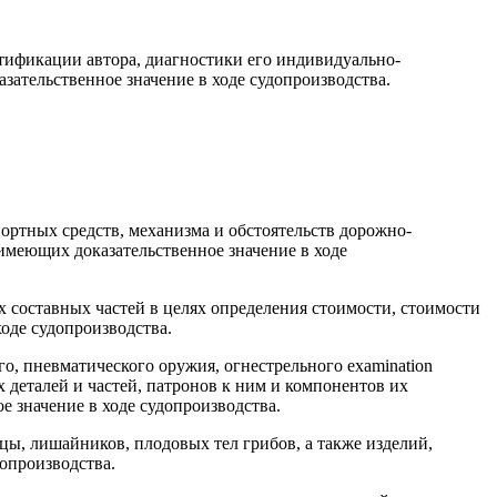
тификации автора, диагностики его индивидуально-
атель­ственное значение в ходе судопроизводства.
ортных средств, механизма и обстоятельств дорожно-
имею­щих доказательственное значение в ходе
х составных частей в целях определения стоимости, стоимости
оде судопроизводства.
го, пневматического оружия, огнестрельного examination
 деталей и частей, патронов к ним и компонентов их
е значение в ходе судопроизводства.
цы, лишайников, плодовых тел грибов, а также изделий,
произ­водства.