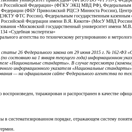
дел Российской Федерации» (ФГКУ ЭКЦ МВД РФ), Федеральным
й Федерации (ФБУ Приволжский РЦСЭ Минюста России), Центр
(ЦЭКТУ ФТС России), Федеральным государственным казенным 
 Российской Федерации имени В.Я. Кикотя» (МосУ МВД России
ования «Московский государственный университет име­ни М.В
34 «Судебная экспертиза»
о агентства по техническому ре­гулированию и метрологии о
статье 26 Федерального закона от 29 июня 2015 г. № 162-ФЗ «
м (по состоянию на 1 января текущего года) информационном у
ателе «Национальные стандарты». В случае пересмотра (заме
сячного информационного указателя «Национальные стандарты
вания — на официальном сайте Федерального агентства по тех
 воспроизведен, тиражирован и рас­пространен в качестве офиц
ы в систематизированном порядке, отражающем систему поняти
термин.