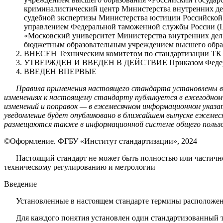
криминалистический центр Министерства внутренних 
судебной экспертизы Министерства юстиции Российско
управлением Федеральной таможенной службы Рос­сии 
«Московский университет Министерства внутренних дел
бюджетным образовательным учреждением высшего образ
ВНЕСЕН Техническим комитетом по стандартизации ТК 1
УТВЕРЖДЕН И ВВЕДЕН В ДЕЙСТВИЕ Приказом Федеральног
ВВЕДЕН ВПЕРВЫЕ
Правила применения настоящего стандарта установлены в 
из­менениях к настоящему стандарту публикуется в ежегодно
изменений и поправок — в ежемесячном информационном указ
уведомление будет опубликовано в ближайшем выпуске ежеме
размещаются также в ин­формационной системе общего пользо
©Оформление. ФГБУ «Институт стандартизации», 2024
Настоящий стандарт не может быть полностью или частично
техническо­му регулированию и метрологии
Введение
Установленные в настоящем стандарте термины расположен
Для каждого понятия установлен один стандартизованный 