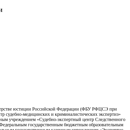
И
ерстве юстиции Российской Федерации (ФБУ РФЦСЭ при
тр судебно-медицинских и криминалистических экспертиз»
ым учреждением «Судебно-экспертный центр Следственного
 Федеральным государственным бюджет­ным образовательным
альным государственным казенным учреждением «Экспертно­