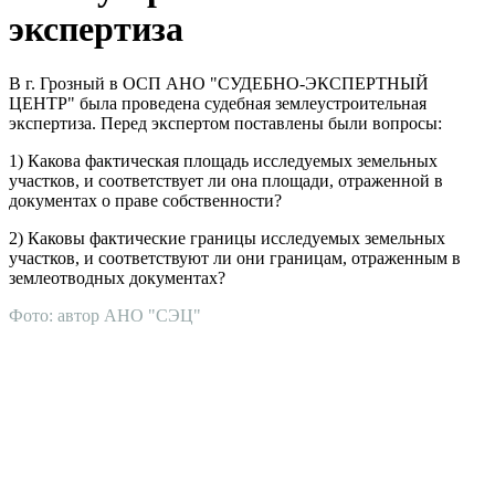
экспертиза
В г. Грозный в ОСП АНО "СУДЕБНО-ЭКСПЕРТНЫЙ
ЦЕНТР" была проведена судебная землеустроительная
экспертиза. Перед экспертом поставлены были вопросы:
1) Какова фактическая площадь исследуемых земельных
участков, и соответствует ли она площади, отраженной в
документах о праве собственности?
2) Каковы фактические границы исследуемых земельных
участков, и соответствуют ли они границам, отраженным в
землеотводных документах?
Фото: автор АНО "СЭЦ"
АНО "СУДЕБНО-ЭКСПЕРТНЫЙ ЦЕНТР" - судебно-
экспертное учреждение Российской Федерации, в форме
автономной некоммерческой организации, имеющее все
правовые основания для проведения судебных экспертиз и