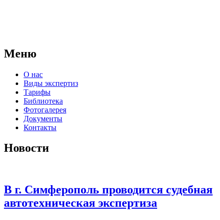
экспертное учреждение Российской Федерации, в форме
автономной некоммерческой организации, имеющее все
правовые основания для проведения судебных экспертиз и
досудебных исследований.
Меню
О нас
Виды экспертиз
Тарифы
Библиотека
Фотогалерея
Документы
Контакты
Новости
В г. Симферополь проводится судебная
автотехническая экспертиза