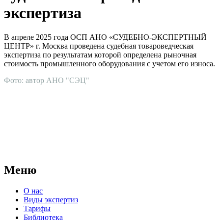
экспертиза
В апреле 2025 года ОСП АНО «СУДЕБНО-ЭКСПЕРТНЫЙ
ЦЕНТР» г. Москва проведена судебная товароведческая
экспертиза по результатам которой определена рыночная
стоимость промышленного оборудования с учетом его износа.
Фото: автор АНО "СЭЦ"
АНО "СУДЕБНО-ЭКСПЕРТНЫЙ ЦЕНТР" - судебно-
экспертное учреждение Российской Федерации, в форме
автономной некоммерческой организации, имеющее все
правовые основания для проведения судебных экспертиз и
досудебных исследований.
Меню
О нас
Виды экспертиз
Тарифы
Библиотека