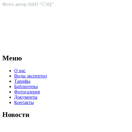
Фото: автор АНО "СЭЦ"
АНО "СУДЕБНО-ЭКСПЕРТНЫЙ ЦЕНТР" - судебно-
экспертное учреждение Российской Федерации, в форме
автономной некоммерческой организации, имеющее все
правовые основания для проведения судебных экспертиз и
досудебных исследований.
Меню
О нас
Виды экспертиз
Тарифы
Библиотека
Фотогалерея
Документы
Контакты
Новости