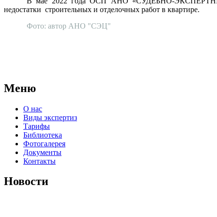
В мае 2022 года ОСП АНО «СУДЕБНО-ЭКСПЕРТНЫЙ ЦЕ
недостатки строительных и отделочных работ в квартире.
Фото: автор АНО "СЭЦ"
АНО "СУДЕБНО-ЭКСПЕРТНЫЙ ЦЕНТР" - судебно-экспертное уч
для проведения судебных экспертиз и досудебных исследовани
Меню
О нас
Виды экспертиз
Тарифы
Библиотека
Фотогалерея
Документы
Контакты
Новости