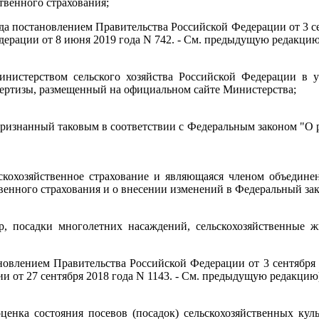
твенного страхования;
ода постановлением Правительства Российской Федерации от 3 се
ерации от 8 июня 2019 года N 742. - См. предыдущую редакцию
Министерством сельского хозяйства Российской Федерации в 
пертизы, размещенный на официальном сайте Министерства;
 признанный таковым в соответствии с Федеральным законом "О 
ьскохозяйственное страхование и являющаяся членом объедине
венного страхования и о внесении изменений в Федеральный зако
ур, посадки многолетних насаждений, сельскохозяйственные 
новлением Правительства Российской Федерации от 3 сентября 2
и от 27 сентября 2018 года N 1143. - См. предыдущую редакцию
ценка состояния посевов (посадок) сельскохозяйственных кул