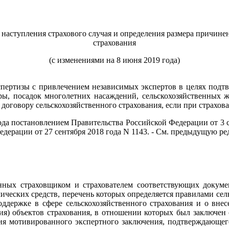
наступления страхового случая и определения размера причине
страхования
(с изменениями на 8 июня 2019 года)
пертизы с привлечением независимых экспертов в целях подтв
уры, посадок многолетних насаждений, сельскохозяйственных ж
договору сельскохозяйственного страхования, если при страхов
года постановлением Правительства Российской Федерации от 3 се
едерации от 27 сентября 2018 года N 1143. - См. предыдущую р
енных страховщиком и страхователем соответствующих докум
ических средств, перечень которых определяется правилами се
поддержке в сфере сельскохозяйственного страхования и о вне
ния) объектов страхования, в отношении которых был заключен 
я мотивированного экспертного заключения, подтверждающего 