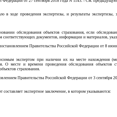
й Федерации от 27 сентября 2018 года N 1143. - См. предыдущу
ю в ходе проведения экспертизы, и результаты экспертизы, з
новании обследования объектов страхования, если обследова
м соответствующих документов, информации и материалов, указ
а постановлением Правительства Российской Федерации от 8 июн
висимым экспертом при наличии их на месте нахождения (мес
ия. О месте и времени проведения обследования объектов с
 объектов страхования.
овлением Правительства Российской Федерации от 3 сентября 20
 составляет экспертное заключение, в котором указываются: