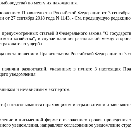
рыбоводства) по месту их нахождения.
новлением Правительства Российской Федерации от 3 сентября 2
и от 27 сентября 2018 года N 1143. - См. предыдущую редакцию
 предусмотренных статьей 8 Федерального закона "О государств
ского хозяйства", в случае наличия разногласий между сторон
страхователю ущерба.
года постановлением Правительства Российской Федерации от 3 с
 наличии разногласий, указанных в пункте 3 настоящих Прав
щего уведомления.
овщиком и независимым экспертом.
кта) согласовываются страховщиком и страхователем и заверяютс
мление в письменной форме с изложением сроков проведения эк
нного уведомления, направляет согласованное уведомление стра