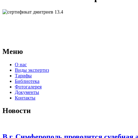
АНО "СУДЕБНО-ЭКСПЕРТНЫЙ ЦЕНТР" - судебно-экспертное уч
для проведения судебных экспертиз и досудебных исследовани
Меню
О нас
Виды экспертиз
Тарифы
Библиотека
Фотогалерея
Документы
Контакты
Новости
В г. Симферополь проводится судебная 