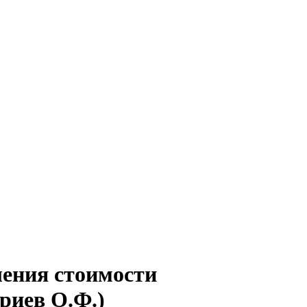
ления стоимости
риев О.Ф.)