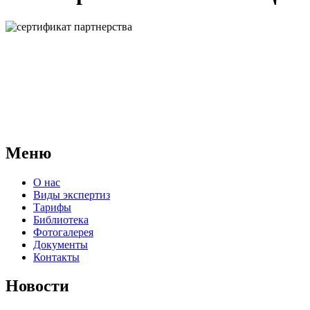
АНО "СУДЕБНО-ЭКСПЕРТНЫЙ ЦЕНТР" - судебно-
экспертное учреждение Российской Федерации, в форме
автономной некоммерческой организации, имеющее все
правовые основания для проведения судебных экспертиз и
досудебных исследований.
Меню
О нас
Виды экспертиз
Тарифы
Библиотека
Фотогалерея
Документы
Контакты
Новости