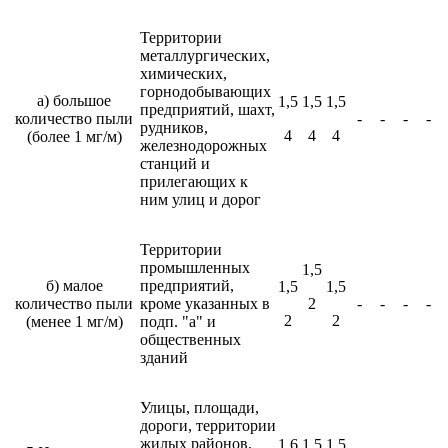
Территории
металлургических,
химических,
горнодобывающих
а) большое
1,5
1,5
1,5
предприятий, шахт,
количество пыли
-
-
-
-
рудников,
4
4
4
(более 1 мг/м)
железнодорожных
станций и
прилегающих к
ним улиц и дорог
Территории
промышленных
1,5
б) малое
предприятий,
1,5
1,5
количество пыли
кроме указанных в
2
-
-
-
-
2
2
(менее 1 мг/м)
подп. "а" и
общественных
зданий
Улицы, площади,
дороги, территории
жилых районов,
1,6
1,5
1,5