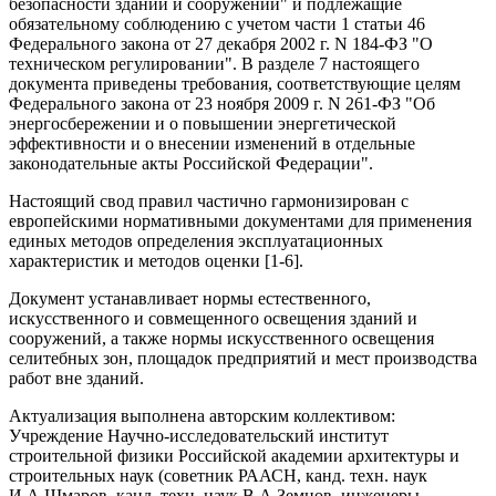
безопасности зданий и сооружений" и подлежащие
обязательному соблюдению с учетом части 1 статьи 46
Федерального закона от 27 декабря 2002 г. N 184-ФЗ "О
техническом регулировании". В разделе 7 настоящего
документа приведены требования, соответствующие целям
Федерального закона от 23 ноября 2009 г. N 261-ФЗ "Об
энергосбережении и о повышении энергетической
эффективности и о внесении изменений в отдельные
законодательные акты Российской Федерации".
Настоящий свод правил частично гармонизирован с
европейскими нормативными документами для применения
единых методов определения эксплуатационных
характеристик и методов оценки [1-6].
Документ устанавливает нормы естественного,
искусственного и совмещенного освещения зданий и
сооружений, а также нормы искусственного освещения
селитебных зон, площадок предприятий и мест производства
работ вне зданий.
Актуализация выполнена авторским коллективом:
Учреждение Научно-исследовательский институт
строительной физики Российской академии архитектуры и
строительных наук (советник РААСН, канд. техн. наук
И.А.Шмаров, канд. техн. наук В.А.Земцов, инженеры