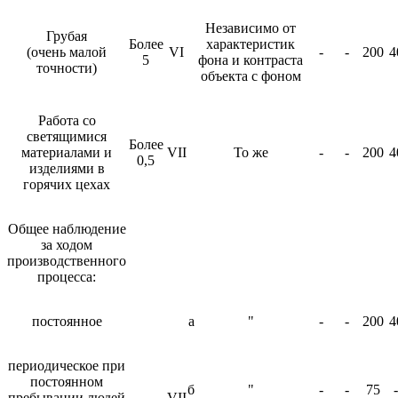
Независимо от
Грубая
Более
характеристик
(очень малой
VI
-
-
200
4
5
фона и контраста
точности)
объекта с фоном
Работа со
светящимися
Более
материалами и
VII
То же
-
-
200
4
0,5
изделиями в
горячих цехах
Общее наблюдение
за ходом
производственного
процесса:
постоянное
а
"
-
-
200
4
периодическое при
постоянном
б
"
-
-
75
-
пребывании людей
VII