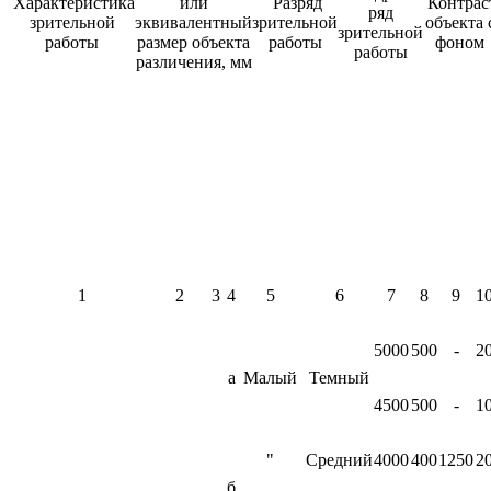
Характеристика
или
Разряд
Контрас
ряд
зрительной
эквивалентный
зрительной
объекта 
зрительной
работы
размер объекта
работы
фоном
работы
различения, мм
1
2
3
4
5
6
7
8
9
1
5000
500
-
2
а
Малый
Темный
4500
500
-
1
"
Средний
4000
400
1250
2
б