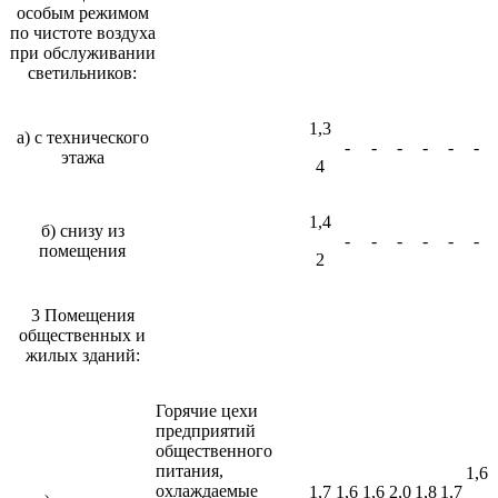
особым режимом
по чистоте воздуха
при обслуживании
светильников:
1,3
а) с технического
-
-
-
-
-
-
этажа
4
1,4
б) снизу из
-
-
-
-
-
-
помещения
2
3 Помещения
общественных и
жилых зданий:
Горячие цехи
предприятий
общественного
питания,
1,6
охлаждаемые
1,7
1,6
1,6
2,0
1,8
1,7