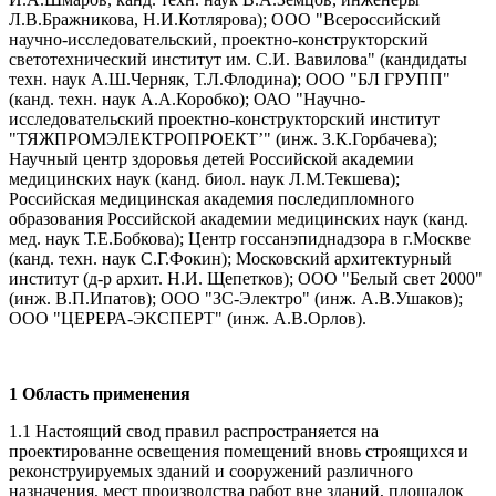
Л.В.Бражникова, Н.И.Котлярова); ООО "Всероссийский
научно-исследовательский, проектно-конструкторский
светотехнический институт им. С.И. Вавилова" (кандидаты
техн. наук А.Ш.Черняк, Т.Л.Флодина); ООО "БЛ ГРУПП"
(канд. техн. наук А.А.Коробко); ОАО "Научно-
исследовательский проектно-конструкторский институт
"ТЯЖПРОМЭЛЕКТРОПРОЕКТ’" (инж. З.К.Горбачева);
Научный центр здоровья детей Российской академии
медицинских наук (канд. биол. наук Л.М.Текшева);
Российская медицинская академия последипломного
образования Российской академии медицинских наук (канд.
мед. наук Т.Е.Бобкова); Центр госсанэпиднадзора в г.Москве
(канд. техн. наук С.Г.Фокин); Московский архитектурный
институт (д-р архит. Н.И. Щепетков); ООО "Белый свет 2000"
(инж. В.П.Ипатов); ООО "ЗС-Электро" (инж. А.В.Ушаков);
ООО "ЦЕРЕРА-ЭКСПЕРТ" (инж. А.В.Орлов).
1 Область применения
1.1 Настоящий свод правил распространяется на
проектированне освещения помещений вновь строящихся и
реконструируемых зданий и сооружений различного
назначения, мест производства работ вне зданий, площадок