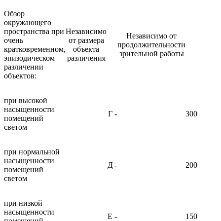
Обзор
окружающего
пространства при
Независимо
Независимо от
очень
от размера
продолжительности
кратковременном,
объекта
зрительной работы
эпизодическом
различения
различении
объектов:
при высокой
насыщенности
Г
-
300
помещений
светом
при нормальной
насыщенности
Д
-
200
помещений
светом
при низкой
насыщенности
Е
-
150
помещений