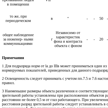
в помещении
то же, при
в
"
-
-
50
-
периодическом
Независимо от
общее наблюдение
характеристик
за инженер- ными
г
-
-
20
-
фона и контраста
коммуникациями
объекта с фоном
Примечания
1 Для подразряда норм от la до IIIв может приниматься один из
нормируемых показателей, приведенных для данного подразряда
2 Освещенность следует принимать с учетом пп.7.5 и 7.6 насто
правил.
3 Наименьшие размеры объекта различения и соответствующие
зрительной работы установлены при расположении объектов р
расстоянии не более 0,5 м от глаз работающего. При увеличени
расстояния разряд зрительной работы следует устанавливать в 