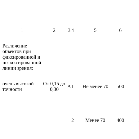
1
2
3
4
5
6
Различение
объектов при
фиксированной и
нефиксированной
линии зрения:
очень высокой
От 0,15 до
А
1
Не менее 70
500
точности
0,30
2
Менее 70
400