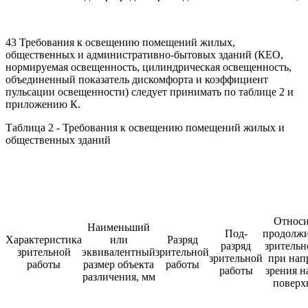
43 Требования к освещению помещений жилых,
общественных и административно-бытовых зданий (КЕО,
нормируемая освещенность, цилиндрическая освещенность,
объединенный показатель дискомфорта и коэффициент
пульсации освещенности) следует принимать по таблице 2 и
приложению К.
Таблица 2 - Требования к освещению помещений жилых и
общественных зданий
Относи
Наименьший
Под-
продолжи
Характеристика
или
Разряд
разряд
зрительн
зрительной
эквивалентный
зрительной
зрительной
при нап
работы
размер объекта
работы
работы
зрения н
различения, мм
поверх