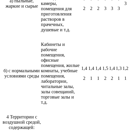
а) пыльные,
камеры,
3
жаркие и сырые
2
2
2
3
3
3
помещения для
приготовления
растворов в
прачечных,
душевые и т.д.
Кабинеты и
рабочие
помещения,
офисные
помещения, жилые
1,4
1,4
1,4
1,5
1,4
1,3
1,2
б) с нормальными
комнаты, учебные
условиями среды
помещения,
2
1
1
2
2
1
1
лаборатории,
читальные залы,
залы совещаний,
торговые залы и
т.д.
4 Территории с
воздушной средой,
содержащей: