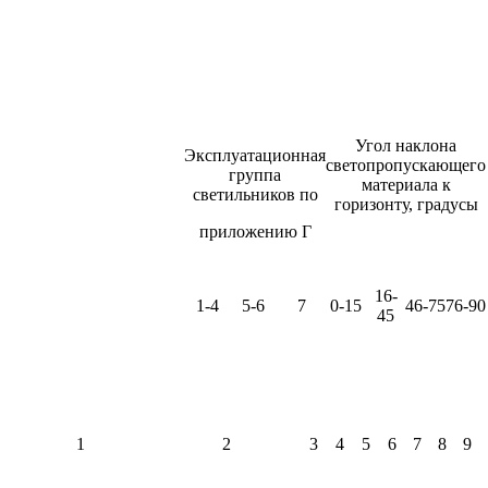
Угол наклона
Эксплуатационная
светопропускающего
группа
материала к
светильников по
горизонту, градусы
приложению Г
16-
1-4
5-6
7
0-15
46-75
76-90
45
1
2
3
4
5
6
7
8
9