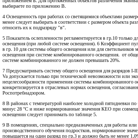
приложением Б. Для протяженных объектов различения эквив
выбираете по приложению В.
4 Освещенность при работах со светящимися объектами размер
менее следует выбирать в соответствии с размером объекта раз
относить их к подразряду "в".
5 Показатель ослепленности регламентируется в гр.10 только д
освещения (при любой системе освещения). 6 Коэффициент пу
в гр. 10 для системы общего освещения или для светильников 
освещения при системе комбинированного освещения. от обще
системе комбинированного не должен превышать 20%.
7 Предусматривать систему общего освещения для разрядов I-III,
Va допускается только при технической невозможности или эк
нецелесообразности применения системы комбинированного о
конкретизируется в отраслевых нормах освещения, согласован
Роспотребнадзором.
8 В районах с температурой наиболее холодной пятидневки п
минус 28 °С и ниже нормированные значения КЕО при совме
освещении следует принимать по таблице 5.
9 В помещениях, специально предназначенных для работы или
производственного обучения подростков, нормированное знач
повышается на один разряд по гр.3 и должно быть не менее 1,0