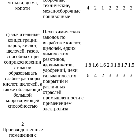
м пыли, дыма,
технические,
4
2
1
2
2
2
2
копоти
механосборочные,
пошивочные
Цехи химических
г) значительные
заводов по
концентрации
выработке кислот,
паров, кислот,
щелочей, едких
щелочей, газов,
химических
способных при
реактивов,
соприкосновении
ядохимикатов,
1,8
1,6
1,6
2,0
1,8
1,7
1,5
с влагой
удобрений, цехи
образовывать
6
4
2
3
3
3
3
гальванических
слабые растворы
покрытий и
кислот, щелочей, а
различных
также обладающих
отраслей
большой
промышленности с
коррозирующей
применением
способностью
электролиза
2
Производственные
помещения с