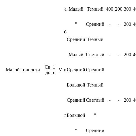
а
Малый
Темный
400
200
300
4
"
Средний
-
-
200
4
б
Средний
Темный
Малый
Светлый
-
-
200
4
Св. 1
Малой точности
V
в
Средний
Средний
до 5
Большой
Темный
Средний
Светлый
-
-
200
4
г
Большой
"
"
Средний