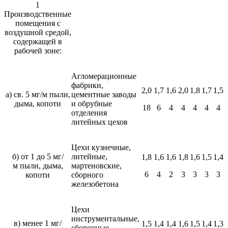
1
Производственные
помещения с
воздушной средой,
содержащей в
рабочей зоне:
Агломерационные
фабрики,
2,0
1,7
1,6
2,0
1,8
1,7
1,5
а) св. 5 мг/м пыли,
цементные заводы
дыма, копоти
и обрубные
18
6
4
4
4
4
4
отделения
литейных цехов
Цехи кузнечные,
б) от 1 до 5 мг/
литейные,
1,8
1,6
1,6
1,8
1,6
1,5
1,4
м пыли, дыма,
мартеновские,
6
4
2
3
3
3
3
копоти
сборного
железобетона
Цехи
инструментальные,
в) менее 1 мг/
1,5
1,4
1,4
1,6
1,5
1,4
1,3
сборочные,