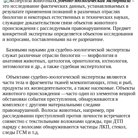
Судебно-зоологическая экспертиза
–
это исследование фактических данных, устанавливаемых в
результате применения познаний в различных отраслях
биологии и некоторых естественных и технических науках,
служащие доказательством связи объектов животного
происхождения с расследуемым правонарушением. Предмет
конкретной экспертизы определяется объектом исследования
и вопросами, поставленными на ее разрешение.
Базовыми науками для судебно-зоологической экспертизы
служат различные отрасли биологии — морфология и
анатомия животных, цитология, орнитология, ихтиология,
энтомология и др., а также судебная экспертология.
Объектами судебно-зоологической экспертизы являются
части тела и фрагменты тканей млекопитающих, птиц и рыб,
продукты их жизнедеятельности, а также насекомые. Объекты
животного происхождения —часто один из элементов вещной
обстановки события преступления, обнаруживаются в
комплексе с другими материальными следами
правонарушений. Волосы животных, например, при
расследовании преступлений против личности встречаются
совместно с текстильными волокнами одежды, при ДТП
наряду с волосами обнаруживаются частицы ЛКП, стекол,
следы ГСМ и т.д.