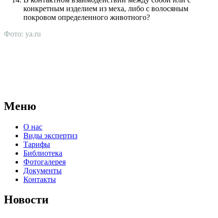
конкретным изделием из меха, либо с волосяным
покровом определенного животного?
Фото: ya.ru
АНО "СУДЕБНО-ЭКСПЕРТНЫЙ ЦЕНТР" - судебно-
экспертное учреждение Российской Федерации, в форме
автономной некоммерческой организации, имеющее все
правовые основания для проведения судебных экспертиз и
досудебных исследований.
Меню
О нас
Виды экспертиз
Тарифы
Библиотека
Фотогалерея
Документы
Контакты
Новости