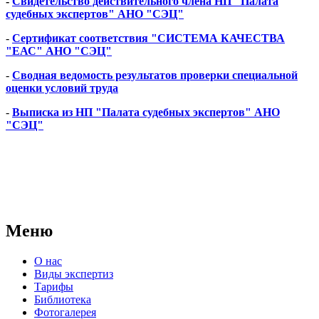
-
Свидетельство действительного члена НП "Палата
судебных экспертов
" АНО "СЭЦ"
-
Сертификат соответствия "СИСТЕМА КАЧЕСТВА
"ЕАС" АНО "СЭЦ"
-
Сводная ведомость результатов проверки специальной
оценки условий труда
-
Выписка из НП "Палата судебных экспертов" АНО
"СЭЦ"
АНО "СУДЕБНО-ЭКСПЕРТНЫЙ ЦЕНТР" - судебно-
экспертное учреждение Российской Федерации, в форме
автономной некоммерческой организации, имеющее все
правовые основания для проведения судебных экспертиз и
досудебных исследований.
Меню
О нас
Виды экспертиз
Тарифы
Библиотека
Фотогалерея