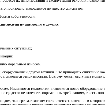
 процессе их использования и эксплуатации рано или поздно из
и это произошло, изношенное имущество списывают.
формы собственности.
ств может иметь место в случаях:
ычайных ситуациях;
низации;
 либо моральным износом.
оборудования и другой техники. Это приводит к снижению каче
его приходится ремонтировать. Поэтому может наступить момент,
ессом. Изменяются технологии, появляется новое оборудование,
ное средство не отвечает современным требованиям, то есть оно 
ведом, экспертом-техником составляется заключение в которое 
енного заключения предприятие принимает решение об утилизац