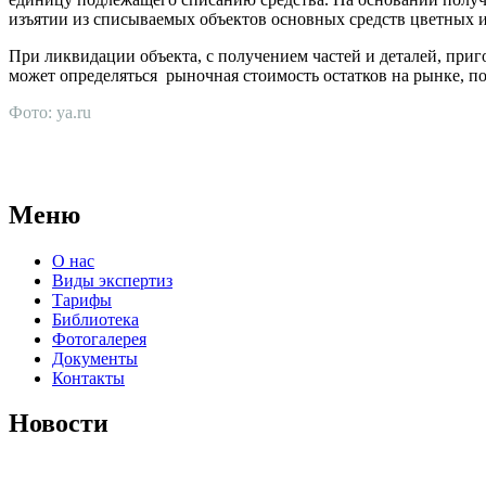
изъятии из списываемых объектов основных средств цветных и
При ликвидации объекта, с получением частей и деталей, при
может определяться рыночная стоимость остатков на рынке, п
Фото: ya.ru
АНО "СУДЕБНО-ЭКСПЕРТНЫЙ ЦЕНТР" - судебно-экспертное уч
для проведения судебных экспертиз и досудебных исследовани
Меню
О нас
Виды экспертиз
Тарифы
Библиотека
Фотогалерея
Документы
Контакты
Новости