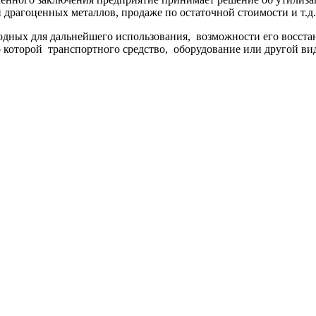
 драгоценных металлов, продаже по остаточной стоимости и т.д.
годных для дальнейшего использования, возможности его восста
о которой транспортного средство, оборудование или другой ви
реждение Российской Федерации, в форме автономной некомм
й.