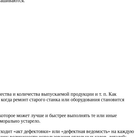
нашиваются.
ства и количества выпускаемой продукции и т. п. Как
 когда ремонт старого станка или оборудования становится
 которое может лучше и быстрее выполнять те или иные
морально устарело.
входит «акт дефектовки» или «дефектная ведомость» на каждую
ии; возможности использования отдельных узлов, деталей;