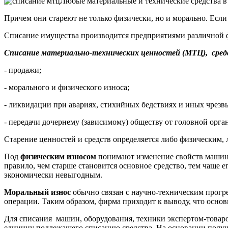
Любые материальные и технические средства в
Причем они стареют не только физически, но и морально. Есл
Списание имущества производится предприятиями различной 
Списание материально-технических ценностей (МТЦ), сред
- продажи;
- морального и физического износа;
- ликвидации при авариях, стихийных бедствиях и иных чрезв
- передачи дочернему (зависимому) обществу от головной орга
Старение ценностей и средств определяется либо физическим,
Под
физическим износом
понимают изменение свойств машин, 
правило, чем старше становится основное средство, тем чаще 
экономически невыгодным.
Моральный износ
обычно связан с научно-техническим прогр
операции. Таким образом, фирма приходит к выводу, что основ
Для списания машин, оборудования, техники экспертом-товаро
единицу подлежащего списанию средства. На основании получ