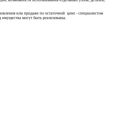
новления или продаже по остаточной цене - специалистом
д имущества могут быть реализованы.
ерческой организации, имеющее все правовые основания