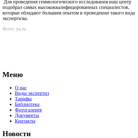
Для проведения геммологического исследования наш центр
подобрал самых высококвалифицированных специалистов,
которые обладают большим опытом в проведении такого вида
экспертизы.
Фото: ya.ru
АНО "СУДЕБНО-ЭКСПЕРТНЫЙ ЦЕНТР" - судебно-
экспертное учреждение Российской Федерации, в форме
автономной некоммерческой организации, имеющее все
правовые основания для проведения судебных экспертиз и
досудебных исследований.
Меню
О нас
Виды экспертиз
Тарифы
Библиотека
Фотогалерея
Документы
Контакты
Новости