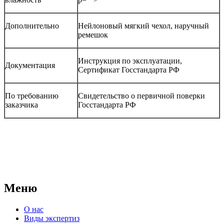
Дополнительно
Нейлоновый мягкий чехол, наручный
ремешок
Инструкция по эксплуатации,
Документация
Сертификат Госстандарта РФ
По требованию
Свидетельство о первичной поверки
заказчика
Госстандарта РФ
АНО "СУДЕБНО-ЭКСПЕРТНЫЙ ЦЕНТР" - судебно-
экспертное учреждение Российской Федерации, в форме
автономной некоммерческой организации, имеющее все
правовые основания для проведения судебных экспертиз и
досудебных исследований.
Меню
О нас
Виды экспертиз