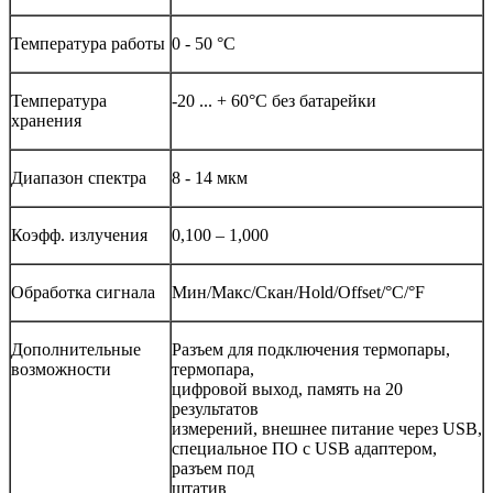
Температура работы
0 - 50 °C
Температура
-20 ... + 60°C без батарейки
хранения
Диапазон спектра
8 - 14 мкм
Коэфф. излучения
0,100 – 1,000
Обработка сигнала
Мин/Макс/Скан/Hold/Offset/°C/°F
Дополнительные
Разъем для подключения термопары,
возможности
термопара,
цифровой выход, память на 20
результатов
измерений, внешнее питание через USB,
специальное ПО c USB адаптером,
разъем под
штатив