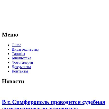
АНО "СУДЕБНО-ЭКСПЕРТНЫЙ ЦЕНТР" - судебно-
экспертное учреждение Российской Федерации, в форме
автономной некоммерческой организации, имеющее все
правовые основания для проведения судебных экспертиз и
досудебных исследований.
Меню
О нас
Виды экспертиз
Тарифы
Библиотека
Фотогалерея
Документы
Контакты
Новости
В г. Симферополь проводится судебная
автотехническая экспертиза