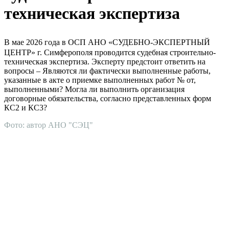
техническая экспертиза
В мае 2026 года в ОСП АНО «СУДЕБНО-ЭКСПЕРТНЫЙ
ЦЕНТР» г. Симферополя проводится судебная строительно-
техническая экспертиза. Эксперту предстоит ответить на
вопросы – Являются ли фактически выполненные работы,
указанные в акте о приемке выполненных работ № от,
выполненными? Могла ли выполнить организация
договорные обязательства, согласно представленных форм
КС2 и КС3?
Фото: автор АНО "СЭЦ"
АНО "СУДЕБНО-ЭКСПЕРТНЫЙ ЦЕНТР" - судебно-
экспертное учреждение Российской Федерации, в форме
автономной некоммерческой организации, имеющее все
правовые основания для проведения судебных экспертиз и