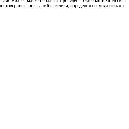
60 Волгоградской области проведена судебная техническая
достоверность показаний счетчика, определил возможность ли
ерческой организации, имеющее все правовые основания