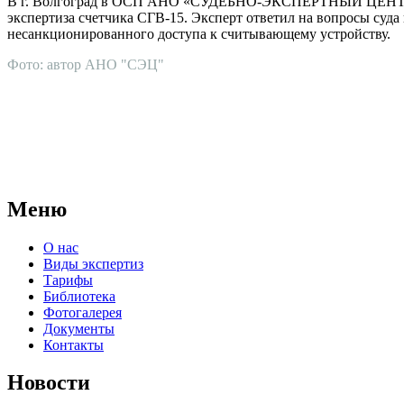
В г. Волгоград в ОСП АНО «СУДЕБНО-ЭКСПЕРТНЫЙ ЦЕНТР» на 
экспертиза счетчика СГВ-15. Эксперт ответил на вопросы суда
несанкционированного доступа к считывающему устройству.
Фото: автор АНО "СЭЦ"
АНО "СУДЕБНО-ЭКСПЕРТНЫЙ ЦЕНТР" - судебно-экспертное уч
для проведения судебных экспертиз и досудебных исследовани
Меню
О нас
Виды экспертиз
Тарифы
Библиотека
Фотогалерея
Документы
Контакты
Новости