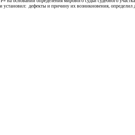
основании определения мирового судьи судебного участка №
 и установил: дефекты и причину их возникновения, определил 
реждение Российской Федерации, в форме автономной некомм
й.