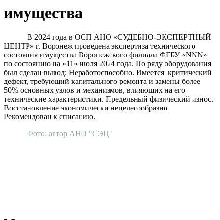
имущества
В 2024 года в ОСП АНО «СУДЕБНО-ЭКСПЕРТНЫЙ
ЦЕНТР» г. Воронеж проведена экспертиза технического
состояния имущества Воронежского филиала ФГБУ «NNN»
по состоянию на «11» июля 2024 года. По ряду оборудования
был сделан вывод: Неработоспособно. Имеется критический
дефект, требующий капитального ремонта и замены более
50% основных узлов и механизмов, влияющих на его
технические характеристики. Предельный физический износ.
Восстановление экономически нецелесообразно.
Рекомендован к списанию.
Фото: автор АНО "СЭЦ"
АНО "СУДЕБНО-ЭКСПЕРТНЫЙ ЦЕНТР" - судебно-
экспертное учреждение Российской Федерации, в форме
автономной некоммерческой организации, имеющее все
правовые основания для проведения судебных экспертиз и
досудебных исследований.