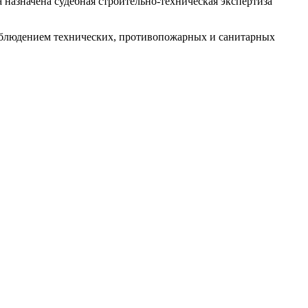
начена судебная строительно-техническая экспертиза
 соблюдением технических, противопожарных и санитарных
ерческой организации, имеющее все правовые основания