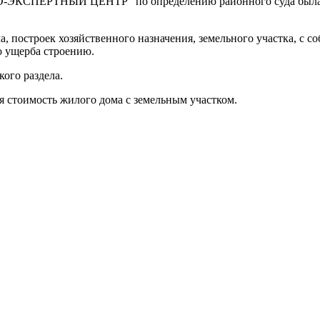
-ЭКСПЕРТНЫЙ ЦЕНТР" по определению районного суда была наз
, построек хозяйственного назначения, земельного участка, с
о ущерба строению.
кого раздела.
 стоимость жилого дома с земельным участком.
реждение Российской Федерации, в форме автономной некомм
й.