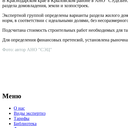
В Краснодарском крае в Крыловском районе в АНО "СУДЕБНО
раздела домовладения, земли и хозпостроек.
Экспертной группой определены варианты раздела жилого дома
норм, в соответствии с идеальными долями, без несоразмерног
Подсчитана стоимость строительных работ необходимых для та
Для определения финансовых претензий, установлена рыночная
Фото: автор АНО "СЭЦ"
АНО "СУДЕБНО-ЭКСПЕРТНЫЙ ЦЕНТР" - судебно-экспертное уч
для проведения судебных экспертиз и досудебных исследовани
Меню
О нас
Виды экспертиз
Тарифы
Библиотека