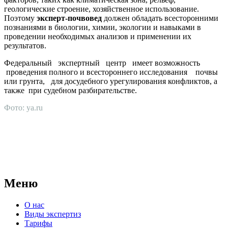
геологические строение, хозяйственное использование.
Поэтому
эксперт-почвовед
должен обладать всесторонними
познаниями в биологии, химии, экологии и навыками в
проведении необходимых анализов и применении их
результатов.
Федеральный экспертный центр имеет возможность
проведения полного и всестороннего исследования почвы
или грунта, для досудебного урегулирования конфликтов, а
также при судебном разбирательстве.
Фото: ya.ru
АНО "СУДЕБНО-ЭКСПЕРТНЫЙ ЦЕНТР" - судебно-
экспертное учреждение Российской Федерации, в форме
автономной некоммерческой организации, имеющее все
правовые основания для проведения судебных экспертиз и
досудебных исследований.
Меню
О нас
Виды экспертиз
Тарифы