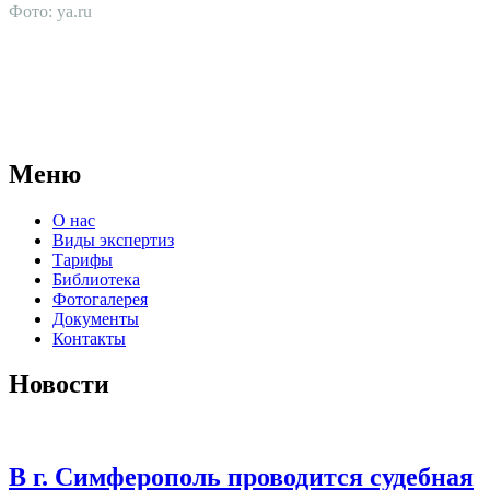
Фото: ya.ru
АНО "СУДЕБНО-ЭКСПЕРТНЫЙ ЦЕНТР" - судебно-
экспертное учреждение Российской Федерации, в форме
автономной некоммерческой организации, имеющее все
правовые основания для проведения судебных экспертиз и
досудебных исследований.
Меню
О нас
Виды экспертиз
Тарифы
Библиотека
Фотогалерея
Документы
Контакты
Новости
В г. Симферополь проводится судебная