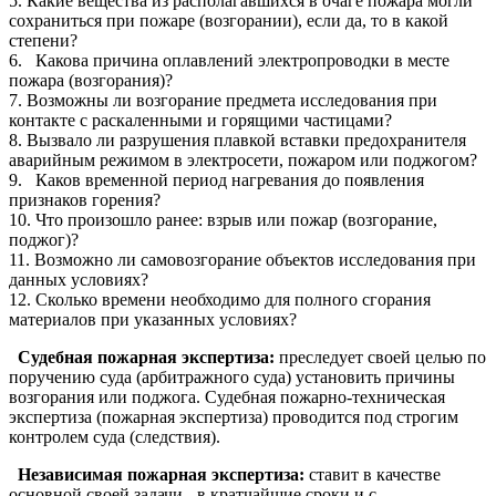
5. Какие вещества из располагавшихся в очаге пожара могли
сохраниться при пожаре (возгорании), если да, то в какой
степени?
6. Какова причина оплавлений электропроводки в месте
пожара (возгорания)?
7. Возможны ли возгорание предмета исследования при
контакте с раскаленными и горящими частицами?
8. Вызвало ли разрушения плавкой вставки предохранителя
аварийным режимом в электросети, пожаром или поджогом?
9. Каков временной период нагревания до появления
признаков горения?
10. Что произошло ранее: взрыв или пожар (возгорание,
поджог)?
11. Возможно ли самовозгорание объектов исследования при
данных условиях?
12. Сколько времени необходимо для полного сгорания
материалов при указанных условиях?
Судебная пожарная экспертиза:
преследует своей целью по
поручению суда (арбитражного суда) установить причины
возгорания или поджога. Судебная пожарно-техническая
экспертиза (пожарная экспертиза) проводится под строгим
контролем суда (следствия).
Независимая пожарная экспертиза:
ставит в качестве
основной своей задачи - в кратчайшие сроки и с