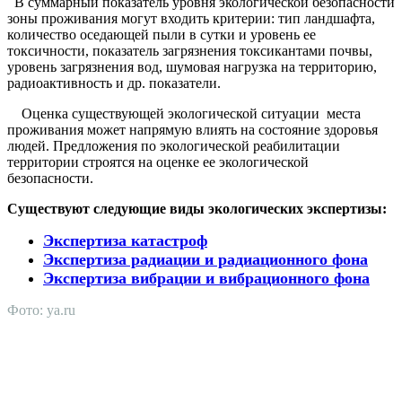
В суммарный показатель уровня экологической безопасности
зоны проживания могут входить критерии: тип ландшафта,
количество оседающей пыли в сутки и уровень ее
токсичности, показатель загрязнения токсикантами почвы,
уровень загрязнения вод, шумовая нагрузка на территорию,
радиоактивность и др. показатели.
Оценка существующей экологической ситуации места
проживания может напрямую влиять на состояние здоровья
людей. Предложения по экологической реабилитации
территории строятся на оценке ее экологической
безопасности.
Существуют следующие виды экологических экспертизы:
Экспертиза катастроф
Экспертиза радиации и радиационного фона
Экспертиза вибрации и вибрационного фона
Фото: ya.ru
АНО "СУДЕБНО-ЭКСПЕРТНЫЙ ЦЕНТР" - судебно-
экспертное учреждение Российской Федерации, в форме
автономной некоммерческой организации, имеющее все
правовые основания для проведения судебных экспертиз и