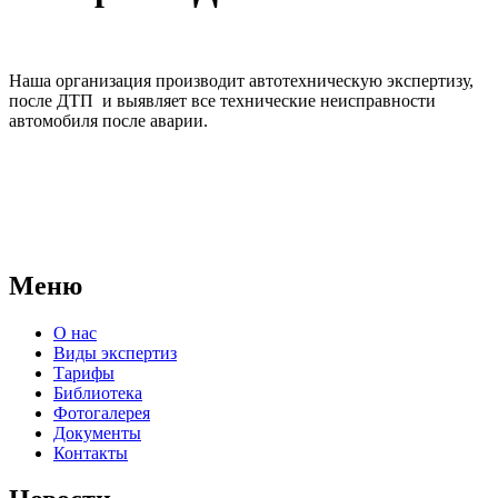
Наша организация производит автотехническую экспертизу,
после ДТП и выявляет все технические неисправности
автомобиля после аварии.
АНО "СУДЕБНО-ЭКСПЕРТНЫЙ ЦЕНТР" - судебно-
экспертное учреждение Российской Федерации, в форме
автономной некоммерческой организации, имеющее все
правовые основания для проведения судебных экспертиз и
досудебных исследований.
Меню
О нас
Виды экспертиз
Тарифы
Библиотека
Фотогалерея
Документы
Контакты