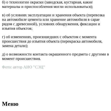
б) о технологии окраски (заводская, кустарная, какие
материалы и приспособления могли использоваться);
в) об условиях эксплуатации и хранения объекта (перевозка
на автомобиле цемента или хранение автомобиля в сарае
рядом с древесиной), условиях обнаружения, фиксации и
изъятия объектов;
г) об изменениях, произошедших с объектом с момента
происшествия до изъятия объекта (перекраска автомобиля,
замена детали);
д) о возможности контакта окрашенного предмета с другими в
момент происшествия.
Фото: автор АНО "СЭЦ"
АНО "СУДЕБНО-ЭКСПЕРТНЫЙ ЦЕНТР" - судебно-
экспертное учреждение Российской Федерации, в форме
автономной некоммерческой организации, имеющее все
правовые основания для проведения судебных экспертиз и
досудебных исследований.
Меню