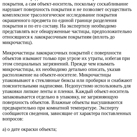
покрытия, а сам объект-носитель, поскольку соскабливание
нарушает поверхность покрытия и не позволяет осуществить
комплексное трасологическое исследование покрытия
окрашенного предмета по единой границе разделения
покрытия и по его составу. На экспертизу необходимо
представлять все обнаруженные частицы, предположительно
относящиеся к лакокрасочным покрытиям (вплоть до
микрочастиц).
Микрочастицы лакокрасочных покрытий с поверхности
объектов изымают только при угрозе их утраты, избегая при
этом специальных загрязнений. Прежде чем изымать
микрочастицы, их необходимо детально описать, указав
расположение на объекте-носителе. Микрочастицы
упаковывают в стеклянные бюксы или пробирки и снабжают
пояснительными надписями. Недопустимо использовать для
упаковки липкие ленты и пленки. Каждый объект-носитель
запаковывается отдельно в упаковку, не загрязняющую
поверхность объектов. Влажные объекты высушиваются
предварительно при комнатной температуре. Эксперту
сообщаются сведения, зависящие от характера поставленных
вопросов:
а) о дате окраски объекта;