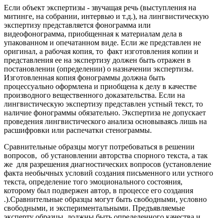
Если объект экспертизы - звучащая речь (выступления на
митинге, на собрании, интервью и т.д.), на лингвистическую
экспертизу представляется фонограмма или
видеофонограмма, приобщенная к материалам дела в
упакованном и опечатанном виде. Если же представлен не
оригинал, а рабочая копия, то факт изготовления копии и
представления ее на экспертизу должен быть отражен в
постановлении (определении) о назначении экспертизы.
Изготовленная копия фонограммы должна быть
процессуально оформлена и приобщена к делу в качестве
производного вещественного доказательства. Если на
лингвистическую экспертизу представлен устный текст, то
наличие фонограммы обязательно. Экспертиза не допускает
проведения лингвистического анализа основываясь лишь на
расшифровки или распечатки стенограммы.
Сравнительные образцы могут потребоваться в решении
вопросов, об установлении авторства спорного текста, а так
же для разрешения диагностических вопросов (установление
факта необычных условий создания письменного или устного
текста, определение того эмоционального состояния,
которому был подвержен автор, в процессе его создания
.).Сравнительные образцы могут быть свободными, условно
свободными, и экспериментальными. Предъявляемые
эксперту образцы, должны быть определенного качества и