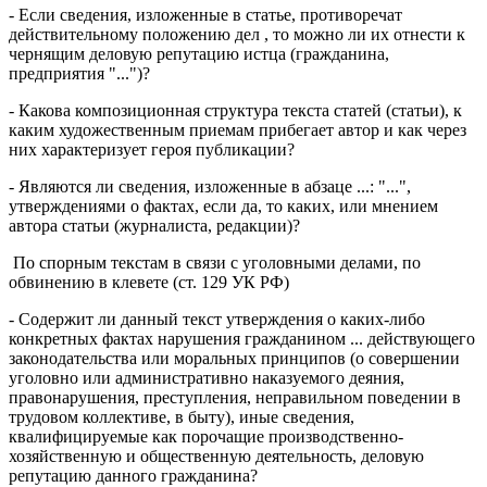
- Если сведения, изложенные в статье, противоречат
действительному положению дел , то можно ли их отнести к
чернящим деловую репутацию истца (гражданина,
предприятия "...")?
- Какова композиционная структура текста статей (статьи), к
каким художественным приемам прибегает автор и как через
них характеризует героя публикации?
- Являются ли сведения, изложенные в абзаце ...: "...",
утверждениями о фактах, если да, то каких, или мнением
автора статьи (журналиста, редакции)?
По спорным текстам в связи с уголовными делами, по
обвинению в клевете (ст. 129 УК РФ)
- Содержит ли данный текст утверждения о каких-либо
конкретных фактах нарушения гражданином ... действующего
законодательства или моральных принципов (о совершении
уголовно или административно наказуемого деяния,
правонарушения, преступления, неправильном поведении в
трудовом коллективе, в быту), иные сведения,
квалифицируемые как порочащие производственно-
хозяйственную и общественную деятельность, деловую
репутацию данного гражданина?