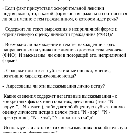
- Если факт присутствия оскорбительной лексики
подтвержден, то, в какой форме она выражена и соотносится
ли она именно с тем гражданином, о котором идет речь?
Содержит ли текст выражения в неприличной форме и
отрицательную оценку личности гражданина (ФИО)?
- Возможно ли нахождение в тексте нахождение фраз,
направленных на унижение личного достоинства человека
(ФИО), И высказаны ли они в позорящей его, неприличной
форме?
- Содержит ли текст субъективные оценки, мнения,
негативно характеризующие истца?
- Адресованы ли эти высказывания лично истцу?
Какие сведения содержат негативные высказывания - о
конкретных фактах или событиях, действиях (типа "N
ворует", "N хамит"), либо дают обобщенную субъективную
оценку личности истца в целом (типа "N - вор", "N -
преступник", "N - хам", "N - проститутка")?
Использует ли автор в этих высказываниях оскорбительную
лексику или фразеологию?