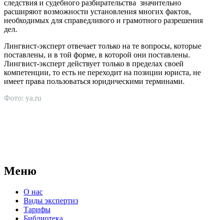
следствия и судебного разбирательства значительно
расширяют возможности установления многих фактов,
необходимых для справедливого и грамотного разрешения
дел.
Лингвист-эксперт отвечает только на те вопросы, которые
поставлены, и в той форме, в которой они поставлены.
Лингвист-эксперт действует только в пределах своей
компетенции, то есть не переходит на позиции юриста, не
имеет права пользоваться юридическими терминами.
Фото: ya.ru
АНО "СУДЕБНО-ЭКСПЕРТНЫЙ ЦЕНТР" - судебно-
экспертное учреждение Российской Федерации, в форме
автономной некоммерческой организации, имеющее все
правовые основания для проведения судебных экспертиз и
досудебных исследований.
Меню
О нас
Виды экспертиз
Тарифы
Библиотека