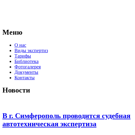
экспертное учреждение Российской Федерации, в форме
автономной некоммерческой организации, имеющее все
правовые основания для проведения судебных экспертиз и
досудебных исследований.
Меню
О нас
Виды экспертиз
Тарифы
Библиотека
Фотогалерея
Документы
Контакты
Новости
В г. Симферополь проводится судебная
автотехническая экспертиза