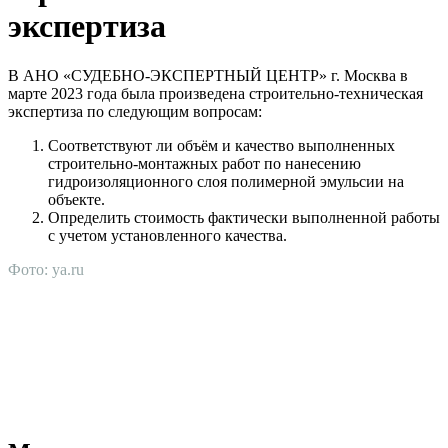
экспертиза
В АНО «СУДЕБНО-ЭКСПЕРТНЫЙ ЦЕНТР» г. Москва в
марте 2023 года была произведена строительно-техническая
экспертиза по следующим вопросам:
Соответствуют ли объём и качество выполненных
строительно-монтажных работ по нанесению
гидроизоляционного слоя полимерной эмульсии на
объекте.
Определить стоимость фактически выполненной работы
с учетом установленного качества.
Фото: ya.ru
АНО "СУДЕБНО-ЭКСПЕРТНЫЙ ЦЕНТР" - судебно-
экспертное учреждение Российской Федерации, в форме
автономной некоммерческой организации, имеющее все
правовые основания для проведения судебных экспертиз и
досудебных исследований.