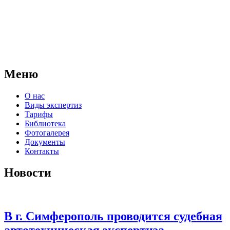
АНО "СУДЕБНО-ЭКСПЕРТНЫЙ ЦЕНТР" - судебно-
экспертное учреждение Российской Федерации, в форме
автономной некоммерческой организации, имеющее все
правовые основания для проведения судебных экспертиз и
досудебных исследований.
Меню
О нас
Виды экспертиз
Тарифы
Библиотека
Фотогалерея
Документы
Контакты
Новости
В г. Симферополь проводится судебная