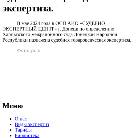
экспертиза.
В мае 2024 года в ОСП АНО «СУДЕБНО-
ЭКСПЕРТНЫЙ ЦЕНТР» г. Донецк по определению
Харцызского межрайонного суда Донецкой Народной
Республики назначена судебная товароведческая экспертиза.
Фото: ya.ru
АНО "СУДЕБНО-ЭКСПЕРТНЫЙ ЦЕНТР" - судебно-
экспертное учреждение Российской Федерации, в форме
автономной некоммерческой организации, имеющее все
правовые основания для проведения судебных экспертиз и
досудебных исследований.
Меню
О нас
Виды экспертиз
Тарифы
Библиотека