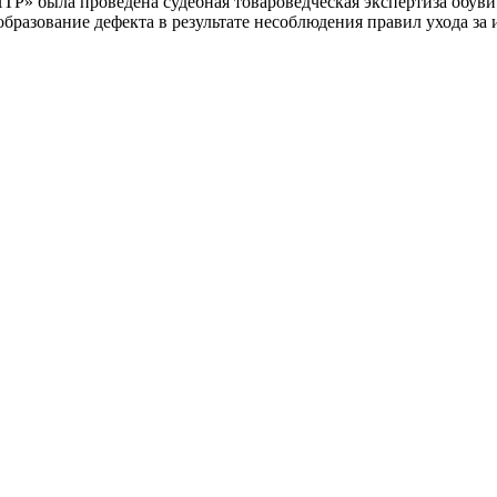
ла проведена судебная товароведческая экспертиза обуви. 
бразование дефекта в результате несоблюдения правил ухода за 
реждение Российской Федерации, в форме автономной некомм
й.