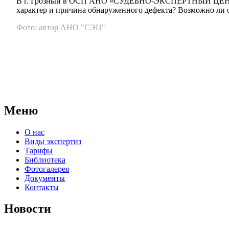
В г. Грозный в ОСП АНО «СУДЕБНО-ЭКСПЕРТНЫЙ ЦЕНТР» бы
характер и причина обнаруженного дефекта? Возможно ли о
Фото: автор АНО "СЭЦ"
АНО "СУДЕБНО-ЭКСПЕРТНЫЙ ЦЕНТР" - судебно-экспертное уч
для проведения судебных экспертиз и досудебных исследовани
Меню
О нас
Виды экспертиз
Тарифы
Библиотека
Фотогалерея
Документы
Контакты
Новости