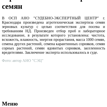
семян
В ОСП АНО "СУДЕБНО-ЭКСПЕРТНЫЙ ЦЕНТР" г.
Краснодара произведена агротехническая экспертиза семян
зерновых культур с целью соответствия для посева и
требованиям НД. Произведен отбор проб и лабораторное
исследование, в результате которого установлена: чистота,
всхожесть, влажность, энергия прорастания, масса 1000 семян,
семена других растений, семена карантинных сорняков, семян
сорных растений, семян ядовитых сорняков, заселенность
вредителями. Заключение эксперта использовалось в суде.
Фото: автор АНО "СЭЦ"
АНО "СУДЕБНО-ЭКСПЕРТНЫЙ ЦЕНТР" - судебно-
экспертное учреждение Российской Федерации, в форме
автономной некоммерческой организации, имеющее все
правовые основания для проведения судебных экспертиз и
досудебных исследований.
Меню