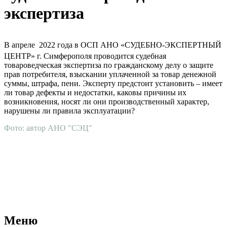
экспертиза
В апреле 2022 года в ОСП АНО «СУДЕБНО-ЭКСПЕРТНЫЙ
ЦЕНТР» г. Симферополя проводится судебная
товароведческая экспертиза по гражданскому делу о защите
прав потребителя, взыскании уплаченной за товар денежной
суммы, штрафа, пени. Эксперту предстоит установить – имеет
ли товар дефекты и недостатки, каковы причины их
возникновения, носят ли они производственный характер,
нарушены ли правила эксплуатации?
Фото: автор АНО "СЭЦ"
АНО "СУДЕБНО-ЭКСПЕРТНЫЙ ЦЕНТР" - судебно-
экспертное учреждение Российской Федерации, в форме
автономной некоммерческой организации, имеющее все
правовые основания для проведения судебных экспертиз и
досудебных исследований.
Меню