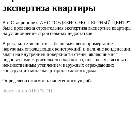
экспертиза квартиры
В г. Ставрополе в АНО "СУДЕБНО-ЭКСПЕРТНЫЙ ЦЕНТР"
была проведена строительная экспертиза экспертизе квартиры
на установление строительных недостатков.
В результате экспертизы было выявлено промерзание
наружных ограждающих конструкций и наличие конденсации
влаги на внутренней поверхности стены, являющимися
недостатками строительного характера, поскольку связаны с
некачественным утеплением наружных ограждающих
конструкций многоквартирного жилого дома.
Определена стоимость нанесенного ущерба.
Фото: автор АНО "СЭЦ"
АНО "СУДЕБНО-ЭКСПЕРТНЫЙ ЦЕНТР" - судебно-
экспертное учреждение Российской Федерации, в форме
автономной некоммерческой организации, имеющее все