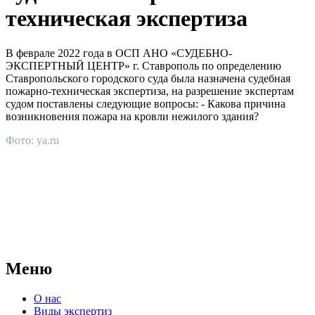
техническая экспертиза
В феврале 2022 года в ОСП АНО «СУДЕБНО-
ЭКСПЕРТНЫЙ ЦЕНТР» г. Ставрополь по определению
Ставропольского городского суда была назначена судебная
пожарно-техническая экспертиза, на разрешение экспертам
судом поставлены следующие вопросы: - Какова причина
возникновения пожара на кровли нежилого здания?
Фото: ya.ru
АНО "СУДЕБНО-ЭКСПЕРТНЫЙ ЦЕНТР" - судебно-
экспертное учреждение Российской Федерации, в форме
автономной некоммерческой организации, имеющее все
правовые основания для проведения судебных экспертиз и
досудебных исследований.
Меню
О нас
Виды экспертиз