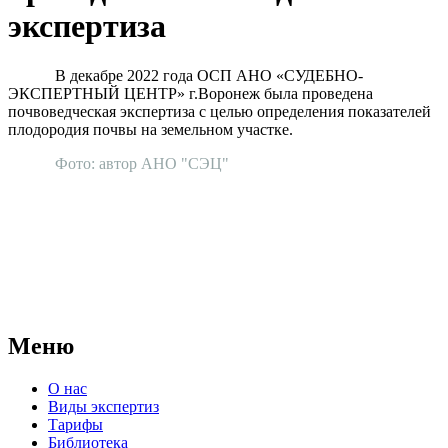
экспертиза
В декабре 2022 года ОСП АНО «СУДЕБНО-
ЭКСПЕРТНЫЙ ЦЕНТР» г.Воронеж была проведена
почвоведческая экспертиза с целью определения показателей
плодородия почвы на земельном участке.
Фото: автор АНО "СЭЦ"
АНО "СУДЕБНО-ЭКСПЕРТНЫЙ ЦЕНТР" - судебно-
экспертное учреждение Российской Федерации, в форме
автономной некоммерческой организации, имеющее все
правовые основания для проведения судебных экспертиз и
досудебных исследований.
Меню
О нас
Виды экспертиз
Тарифы
Библиотека