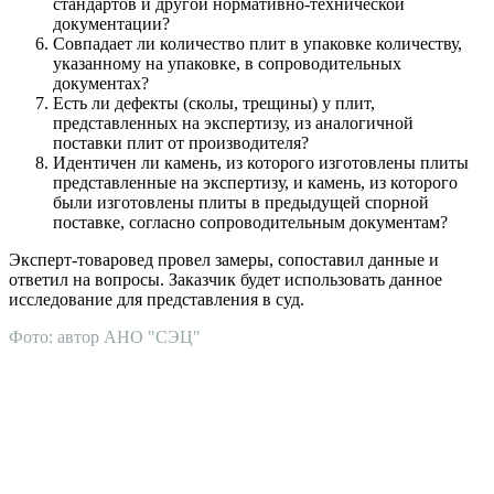
стандартов и другой нормативно-технической
документации?
Совпадает ли количество плит в упаковке количеству,
указанному на упаковке, в сопроводительных
документах?
Есть ли дефекты (сколы, трещины) у плит,
представленных на экспертизу, из аналогичной
поставки плит от производителя?
Идентичен ли камень, из которого изготовлены плиты
представленные на экспертизу, и камень, из которого
были изготовлены плиты в предыдущей спорной
поставке, согласно сопроводительным документам?
Эксперт-товаровед провел замеры, сопоставил данные и
ответил на вопросы. Заказчик будет использовать данное
исследование для представления в суд.
Фото: автор АНО "СЭЦ"
АНО "СУДЕБНО-ЭКСПЕРТНЫЙ ЦЕНТР" - судебно-
экспертное учреждение Российской Федерации, в форме
автономной некоммерческой организации, имеющее все
правовые основания для проведения судебных экспертиз и
досудебных исследований.