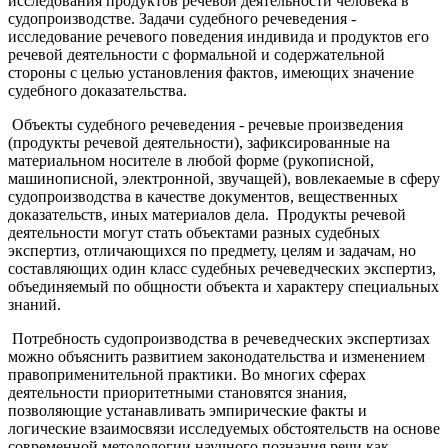
исследования продуктов речевой деятельности человека в
судопроизводстве. Задачи судебного речеведения -
исследование речевого поведения индивида и продуктов его
речевой деятельности с формальной и содержательной
стороны с целью установления фактов, имеющих значение
судебного доказательства.
Объекты судебного речеведения - речевые произведения
(продукты речевой деятельности), зафиксированные на
материальном носителе в любой форме (рукописной,
машинописной, электронной, звучащей), вовлекаемые в сферу
судопроизводства в качестве документов, вещественных
доказательств, иных материалов дела. Продукты речевой
деятельности могут стать объектами разных судебных
экспертиз, отличающихся по предмету, целям и задачам, но
составляющих один класс судебных речеведческих экспертиз,
объединяемый по общности объекта и характеру специальных
знаний.
Потребность судопроизводства в речеведческих экспертизах
можно объяснить развитием законодательства и изменением
правоприменительной практики. Во многих сферах
деятельности приоритетными становятся знания,
позволяющие устанавливать эмпирические факты и
логические взаимосвязи исследуемых обстоятельств на основе
современной методологии научного познания речи как