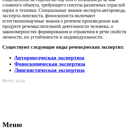
сложного объекта, требующего синтеза различных отраслей
науки и техники. Специальные знания эксперта-автороведа,
эксперта-лингвиста, фоноскописта включают
естественнонаучные знания о речевом произведении как
продукте речемыслительной деятельности человека, о
закономерностях формирования и отражения в речи свойств
личности, их устойчивости и индивидуальности.
Существуют следующие виды речеведческих экспертиз:
Автороведческая экспертиза
Фоноскопическая экспертиза
Лингвистическая экспертиза
Фото: ya.ru
АНО "СУДЕБНО-ЭКСПЕРТНЫЙ ЦЕНТР" - судебно-
экспертное учреждение Российской Федерации, в форме
автономной некоммерческой организации, имеющее все
правовые основания для проведения судебных экспертиз и
досудебных исследований.
Меню