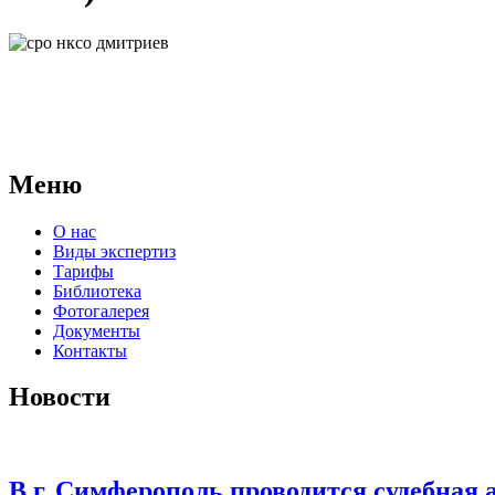
АНО "СУДЕБНО-ЭКСПЕРТНЫЙ ЦЕНТР" - судебно-экспертное уч
для проведения судебных экспертиз и досудебных исследовани
Меню
О нас
Виды экспертиз
Тарифы
Библиотека
Фотогалерея
Документы
Контакты
Новости
В г. Симферополь проводится судебная 