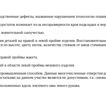
водственные дефекты, вызванные нарушением технологии пошив
достаток возникает из-за несоразмерности кроя подкладки и вер
 значительной сыпучестью.
ия деталей на правой и левой пройме изделия. Восстановитель
 по высоте, цвету ниток, количеству стежков от швов стачиван
 правой проймы жакета.
лей в области левой проймы мехового изделия
промышленным способом. Данные многочисленные отверстия рас
статками на данном участке является не допустимым, т.к. снижа
сположенных вдоль локтевого шва левого рукава.
реждение Российской Федерации, в форме автономной некомм
й.