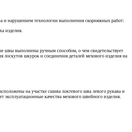
а и нарушением технологии выполнения скорняжных работ:
ха изделия.
ные швы выполнены ручным способом, о чем свидетельствует
ия лоскутов шкурок и соединения деталей мехового изделия на
положены на участке сшива локтевого шва левого рукава и
ет эксплуатационные качества мехового швейного изделия.
ерческой организации, имеющее все правовые основания