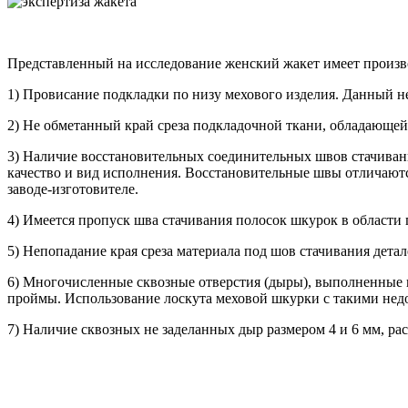
Представленный на исследование женский жакет имеет произ
1) Провисание подкладки по низу мехового изделия. Данный не
2) Не обметанный край среза подкладочной ткани, обладающей
3) Наличие восстановительных соединительных швов стачиван
качество и вид исполнения. Восстановительные швы отличаются
заводе-изготовителе.
4) Имеется пропуск шва стачивания полосок шкурок в области
5) Непопадание края среза материала под шов стачивания дета
6) Многочисленные сквозные отверстия (дыры), выполненные 
проймы. Использование лоскута меховой шкурки с такими недо
7) Наличие сквозных не заделанных дыр размером 4 и 6 мм, ра
АНО "СУДЕБНО-ЭКСПЕРТНЫЙ ЦЕНТР" - судебно-экспертное уч
для проведения судебных экспертиз и досудебных исследовани